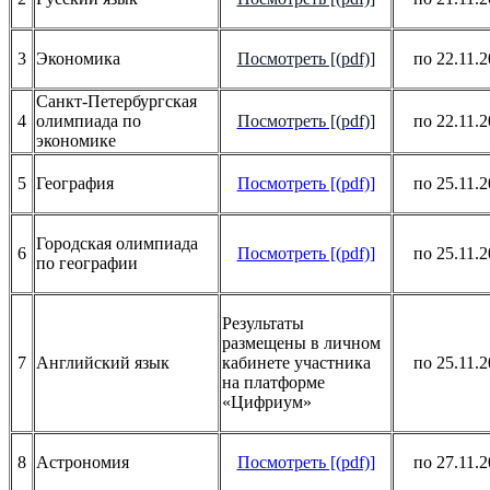
3
Экономика
Посмотреть [(pdf)]
по 22.11.
Санкт-Петербургская
4
олимпиада по
Посмотреть [(pdf)]
по 22.11.
экономике
5
География
Посмотреть [(pdf)]
по 25.11.
Городская олимпиада
6
Посмотреть [(pdf)]
по 25.11.
по географии
Результаты
размещены в личном
7
Английский язык
кабинете участника
по 25.11.
на платформе
«Цифриум»
8
Астрономия
Посмотреть [(pdf)]
по 27.11.