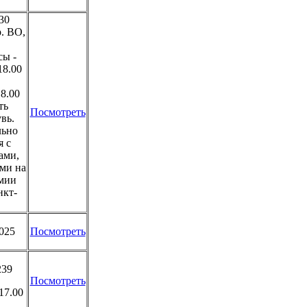
30
. ВО,
сы -
 18.00
18.00
ть
Посмотреть
увь.
льно
я с
ами,
ми на
емии
нкт-
2025
Посмотреть
39
Посмотреть
17.00