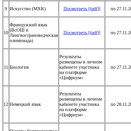
9
Искусство (МХК)
Посмотреть [(pdf)]
по 27.11.
Французский язык
(ВсОШ и
10
Посмотреть [(pdf)]
по 27.11.
Лингвострановедческая
олимпиада)
Результаты
размещены в личном
11
Биология
кабинете участника
по 27.11.
на платформе
«Цифриум»
Результаты
размещены в личном
12
Немецкий язык
кабинете участника
по 28.11.
на платформе
«Цифриум»
Основы безопасности и