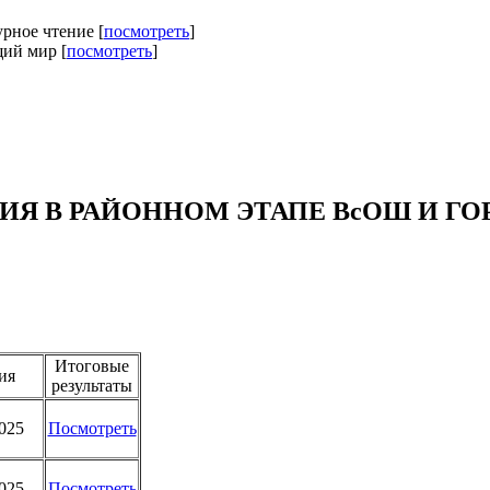
урное чтение [
посмотреть
]
щий мир [
посмотреть
]
Я В РАЙОННОМ ЭТАПЕ ВсОШ И ГОР
Итоговые
ия
результаты
2025
Посмотреть
2025
Посмотреть