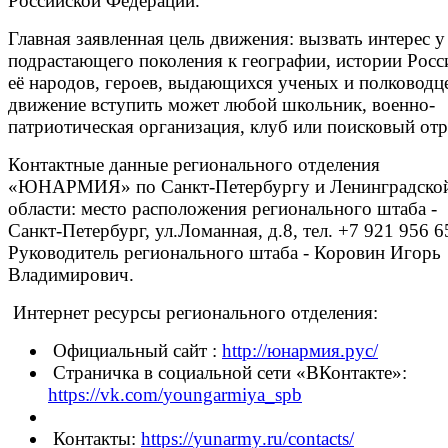
Российской Федерации.
Главная заявленная цель движения: вызвать интерес у
подрастающего поколения к географии, истории Росс
её народов, героев, выдающихся ученых и полководц
движение вступить может любой школьник, военно-
патриотическая организация, клуб или поисковый отр
Контактные данные регионального отделения
«ЮНАРМИЯ» по Санкт-Петербургу и Ленинградско
области: место расположения регионального штаба -
Санкт-Петербург, ул.Ломанная, д.8, тел. +7 921 956 6
Руководитель регионального штаба - Коровин Игорь
Владимирович.
Интернет ресурсы регионального отделения:
Официальный сайт :
http
://юнармия.рус/
Страничка в социальной сети «ВКонтакте»:
https
://
vk
.
com
/
youngarmiya
_
spb
Контакты:
https
://
yunarmy
.
ru
/
contacts
/